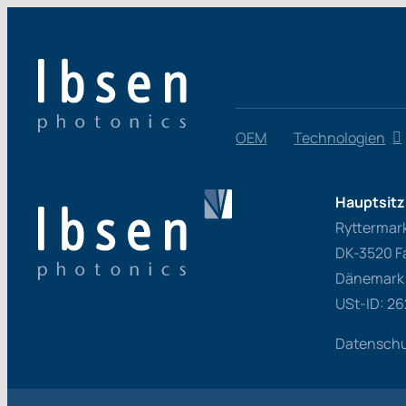
Zum
Inhalt
springen
OEM
Technologien
Hauptsitz
Ryttermar
DK-3520 F
Dänemark
USt-ID: 2
Datenschut